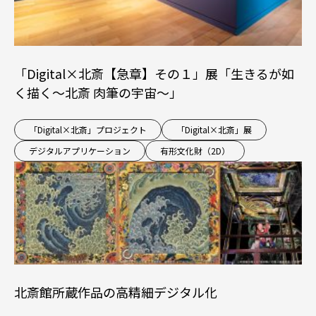
「Digital×北斎【急章】その１」展「生きるが如
く描く～北斎 肉筆の宇宙～」
「Digital×北斎」プロジェクト
「Digital×北斎」展
デジタルアプリケーション
有形文化財（2D）
北斎館所蔵作品の高精細デジタル化