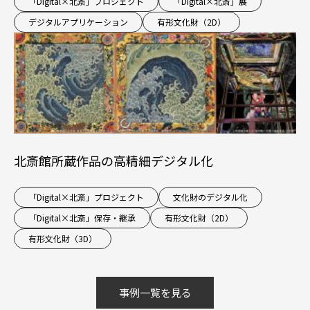
「Digital×北斎」プロジェクト
「Digital×北斎」展
デジタルアプリケーション
有形文化財（2D）
北斎館所蔵作品の高精細デジタル化
「Digital×北斎」プロジェクト
文化財のデジタル化
「Digital×北斎」保存・継承
有形文化財（2D）
有形文化財（3D）
事例一覧を見る