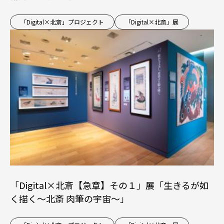
「Digital×北斎」プロジェクト
「Digital×北斎」展
「Digital×北斎【急章】その１」展「生きるが如
く描く～北斎 肉筆の宇宙～」