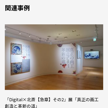
関連事例
「Digital×北斎【急章】その2」展「真正の画工
創造と革新の道」