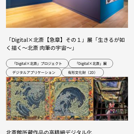
「Digital×北斎【急章】その１」展「生きるが如
く描く～北斎 肉筆の宇宙～」
「Digital×北斎」プロジェクト
「Digital×北斎」展
デジタルアプリケーション
有形文化財（2D）
北斎館所蔵作品の高精細デジタル化