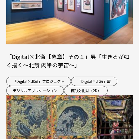
「Digital×北斎【急章】その１」展「生きるが如
く描く～北斎 肉筆の宇宙～」
「Digital×北斎」プロジェクト
「Digital×北斎」展
デジタルアプリケーション
有形文化財（2D）