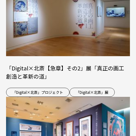
「Digital×北斎【急章】その2」展「真正の画工
創造と革新の道」
「Digital×北斎」プロジェクト
「Digital×北斎」展