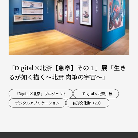
「Digital×北斎【急章】その１」展「生き
るが如く描く～北斎 肉筆の宇宙～」
「Digital×北斎」プロジェクト
「Digital×北斎」展
デジタルアプリケーション
有形文化財（2D）