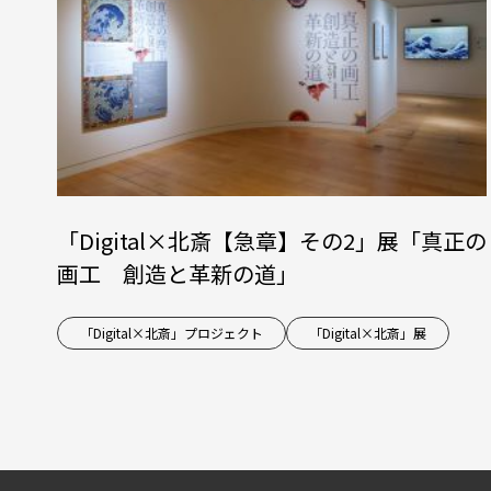
「Digital×北斎【急章】その2」展「真正の
画工 創造と革新の道」
「Digital×北斎」プロジェクト
「Digital×北斎」展