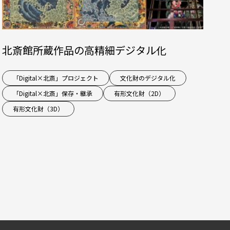
北斎館所蔵作品の高精細デジタル化
「Digital×北斎」プロジェクト
文化財のデジタル化
「Digital×北斎」保存・継承
有形文化財（2D）
有形文化財（3D）