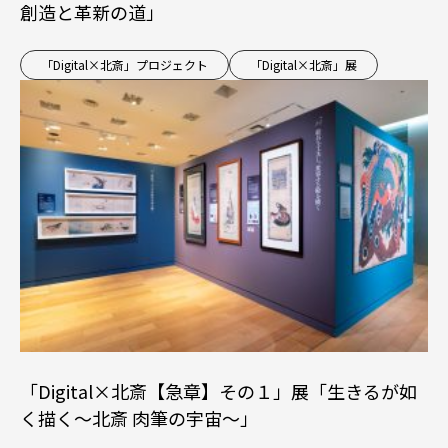
創造と革新の道」
「Digital×北斎」プロジェクト
「Digital×北斎」展
「Digital×北斎【急章】その１」展「生きるが如
く描く～北斎 肉筆の宇宙～」