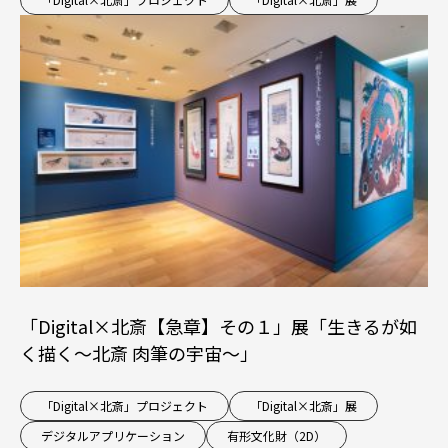
「Digital×北斎【急章】その１」展「生きるが如
く描く～北斎 肉筆の宇宙～」
「Digital×北斎」プロジェクト
「Digital×北斎」展
デジタルアプリケーション
有形文化財（2D）