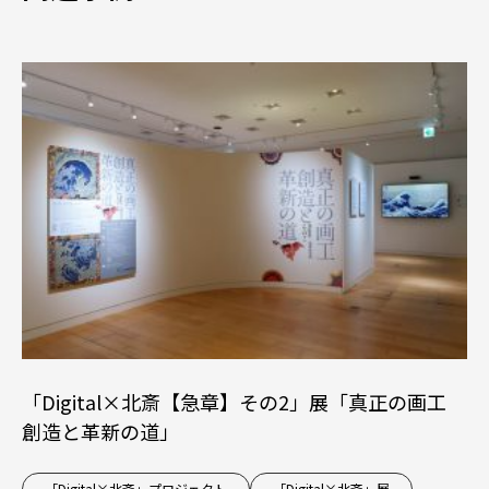
「Digital×北斎【急章】その2」展「真正の画工
創造と革新の道」
「Digital×北斎」プロジェクト
「Digital×北斎」展