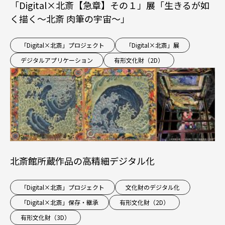
「Digital×北斎【急章】その１」展「生きるが如
く描く～北斎 肉筆の宇宙～」
「Digital×北斎」プロジェクト
「Digital×北斎」展
デジタルアプリケーション
有形文化財（2D）
北斎館所蔵作品の高精細デジタル化
「Digital×北斎」プロジェクト
文化財のデジタル化
「Digital×北斎」保存・継承
有形文化財（2D）
有形文化財（3D）