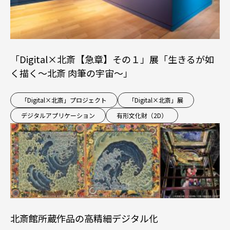
「Digital×北斎【急章】その１」展「生きるが如
く描く～北斎 肉筆の宇宙～」
「Digital×北斎」プロジェクト
「Digital×北斎」展
デジタルアプリケーション
有形文化財（2D）
北斎館所蔵作品の高精細デジタル化