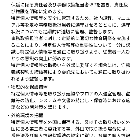
保護に係る責任者及び事務取扱担当者※7を置き、責任及
び権限を明確に定めます。
特定個人情報等を安全に管理するため、社内規程、マニュ
アル等を定め事務取扱担当者に遵守させるとともに、遵守
状況についても定期的に適切に管理、監督します。
事務取扱担当者に対して定期的に適切な教育研修を実施す
ることにより、特定個人情報等の重要性について十分に認
識し特定個人情報等を適正に取り扱うよう、従業者一人ひ
とりの意識の向上に努めます。
特定個人情報等の取扱いを外部に委託する場合には、守秘
義務契約の締結等により委託先においても適正に取り扱わ
れるよう監督します。
物理的な保護措置
特定個人情報等を取り扱う建物やフロアの入退室管理、盗
難等の防止、システムや文書の持出し・保管時における施
錠などの諸対策を講じます。
外的環境の把握
特定個人情報等を外国に保存する、又はその取り扱いを外
国にある第三者に委託する等、外国で取り扱う場合には、
番号法及び個人情報保護法の規定に従い、各国の個人情報