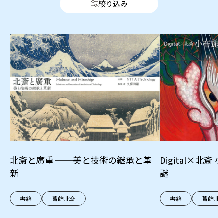
絞り込み
北斎と廣重 ──美と技術の継承と革
Digital×
新
謎
書籍
葛飾北斎
書籍
葛飾