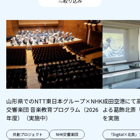
絞り込み
山形県でのNTT東日本グループ×NHK
成田空港にて
交響楽団 音楽教育プログラム（2026
よる葛飾北斎
年度）（実施中）
を実施
共創プロジェクト
NHK交響楽団
「Digital×北