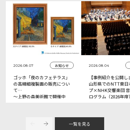
お知らせ
2026.08.07
2026.08.04
ゴッホ「夜のカフェテラス」
【事例紹介を公開し
の高精細複製画の販売につい
山形県でのNTT東日
て
プ×NHK交響楽団 
～上野の森美術館で開催中
ログラム（2026年
「大ゴッホ展 夜のカフェテ
中）
ラス」ミュージアムショップ
にて販売～
一覧を見る