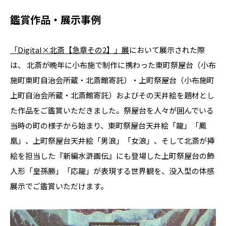
鑑賞作品・展示事例
「Digital×北斎【急章その2】」展
において展示された際
は、 北斎が晩年に小布施で制作に携わった東町祭屋台（小布
施町東町自治会所蔵・北斎館寄託）・上町祭屋台（小布施町
上町自治会所蔵・北斎館寄託）およびその天井絵を題材とし
た作品をご鑑賞いただきました。祭屋台を人々が囲んでいる
当時の町の様子から始まり、東町祭屋台天井絵「龍」「鳳
凰」、上町祭屋台天井絵「男浪」「女浪」、そして北斎が挿
絵を担当した『新編水滸画伝』にも登場した上町祭屋台の飾
人形「皇孫勝」「応龍」が表現する世界観を、没入型の体感
展示でご鑑賞いただけます。