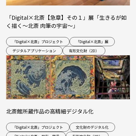
「Digital×北斎【急章】その１」展「生きるが如
く描く～北斎 肉筆の宇宙～」
「Digital×北斎」プロジェクト
「Digital×北斎」展
デジタルアプリケーション
有形文化財（2D）
北斎館所蔵作品の高精細デジタル化
「Digital×北斎」プロジェクト
文化財のデジタル化