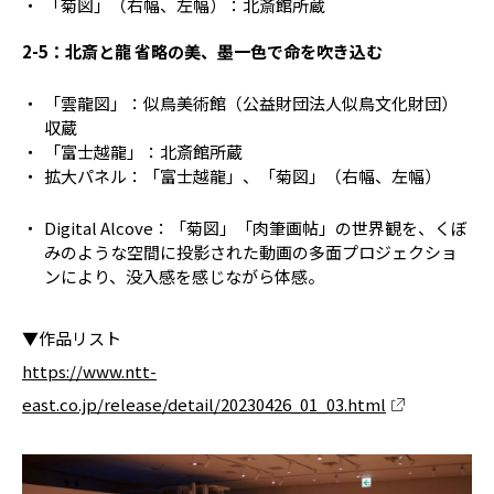
「菊図」（右幅、左幅）：北斎館所蔵
2-5：北斎と龍 省略の美、墨一色で命を吹き込む
「雲龍図」：似鳥美術館（公益財団法人似鳥文化財団）
収蔵
「富士越龍」：北斎館所蔵
拡大パネル：「富士越龍」、「菊図」（右幅、左幅）
Digital Alcove：「菊図」「肉筆画帖」の世界観を、くぼ
みのような空間に投影された動画の多面プロジェクショ
ンにより、没入感を感じながら体感。
▼作品リスト
https://www.ntt-
east.co.jp/release/detail/20230426_01_03.html