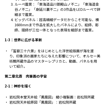
ルーペ鑑賞：「東海道品川御殿山ノ不二」「東海道金
谷ノ不二」「身延川裏不二」の3作品をLEDルーペで詳
細まで鑑賞。
ビッグパネル：超高精細データだからこそ可能な、横
1600mmまで作品を拡大したパネルにより、絵師、彫
師、摺師が三位一体となった表現を細部まで鑑賞。
1-3：世界に広がる革新
「冨嶽三十六景」をはじめとした浮世絵版画が海を渡
り、印象派の画家たちに与えた影響について、オルセー美
術館所蔵作品のマスターレプリカと、動画、パネルを用
いて紹介。
第二章北斎 肉筆画の宇宙
2-1：神妙を描く
岩松院本堂天井絵「鳳凰図」 縮小複製画：岩松院所蔵
岩松院天井絵原図「鳳凰図」：岩松院所蔵