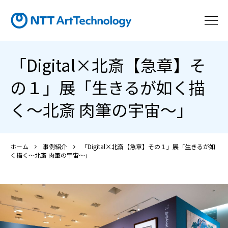
「Digital×北斎【急章】そ
の１」展「生きるが如く描
く～北斎 肉筆の宇宙～」
ホーム
事例紹介
「Digital×北斎【急章】その１」展「生きるが如
く描く～北斎 肉筆の宇宙～」