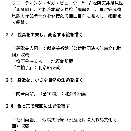
フローティング・ギガ・ビューワー®：岩松院天井絵原図
「鳳凰図」、岩松院本堂天井絵「鳳凰図」、推定完成復
原版の作品データを非接触で自由自在に拡大し、細部ま
で鑑賞。
2-2：絵具を工夫し、変容する絵を描く
「詠歌美人図」：似鳥美術館（公益財団法人似鳥文化財
団）収蔵
「柳下傘持美人」：北斎館所蔵
「白拍子」：北斎館所蔵
2-3：身近な、小さな自然の生命を描く
「肉筆画帖」（全10図）：北斎館所蔵
2-4：色と形で絵画に生命を宿す
「花和尚圖」：似鳥美術館（公益財団法人似鳥文化財
団）収蔵