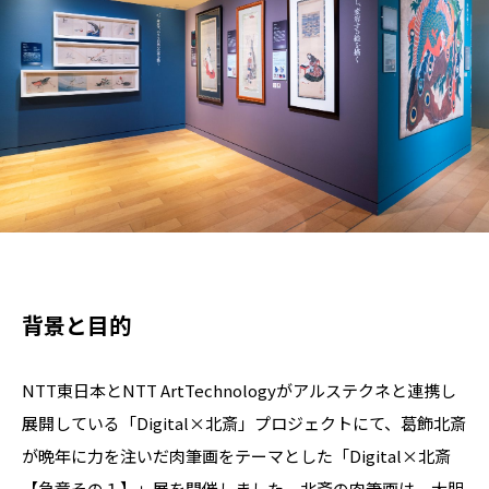
背景と目的
NTT東日本とNTT ArtTechnologyがアルステクネと連携し
展開している「Digital×北斎」プロジェクトにて、葛飾北斎
が晩年に力を注いだ肉筆画をテーマとした「Digital×北斎
【急章その１】」展を開催しました。北斎の肉筆画は、大胆