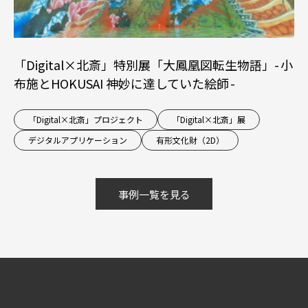
「Digital×北斎」特別展「大鳳凰図転生物語」- 小
布施とHOKUSAI 神妙に達していた絵師 -
「Digital×北斎」プロジェクト
「Digital×北斎」展
デジタルアプリケーション
有形文化財（2D）
事例一覧を見る