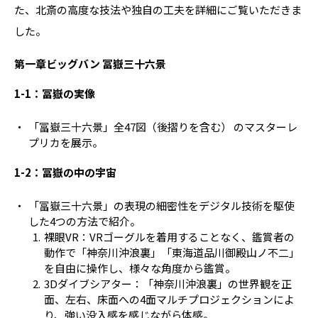
た、北斎の高度な技法や独自の工夫を詳細にご覧いただきま
した。
第一章ビッグバン 冨嶽三十六景
1-1：冨嶽の実像
「冨嶽三十六景」全47図（後摺りを含む） のマスターレ
プリカを展示。
1-2：冨嶽の中の宇宙
「冨嶽三十六景」の表現の細密性をデジタル技術を駆使
した4つの方法で紹介。
裸眼VR：VRゴーグルを着用することなく、鑑賞者の
動作で「神奈川沖浪裏」「東海道品川御殿山ノ不二」
を自由に操作し、様々な角度から鑑賞。
3Dダイブシアター：「神奈川沖浪裏」の世界観を正
面、左右、床面への4面マルチプロジェクションによ
り、強い没入感を感じながら体感。