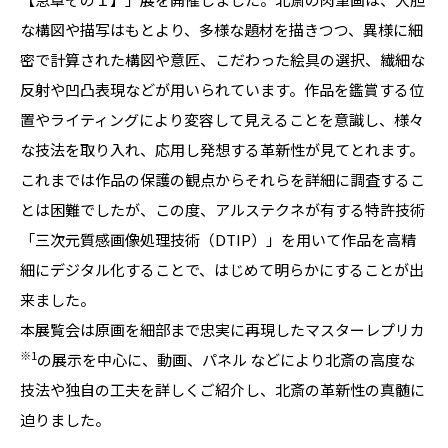
な構図や描写はもとより、多様な題材を描きつつ、異様に細
密で計算された構図や意匠、こだわった絵具の選択、繊細な
反射や凹凸表現などが用いられています。作品を鑑賞する位
置やライティングにより変容して見えることを意識し、様々
な技法を取り入れ、応用し発想する革新性が見てとれます。
これまでは作品の保護の観点からそれらを詳細に調査するこ
とは困難でしたが、この度、アルステクネが有する特許技術
「三次元質感画像処理技術（DTIP）」を用いて作品を高精
細にデジタル化することで、はじめて明らかにすることが出
来ました。
本展覧会は原画を細部まで忠実に再現したマスターレプリカ
※1
の展示を中心に、動画、パネル などにより北斎の高度な
技法や独自の工夫を詳しくご紹介し、北斎の革新性の真髄に
迫りました。