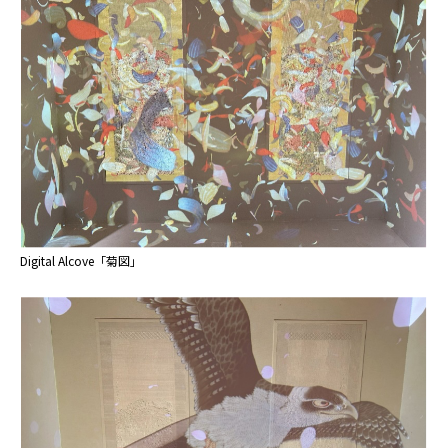
Digital Alcove「菊図」