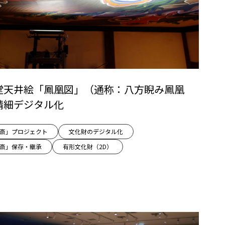
堂天井絵「鳳凰図」（通称：八方睨み鳳凰
精細デジタル化
l×北斎」プロジェクト
文化財のデジタル化
l×北斎」保存・継承
有形文化財（2D）