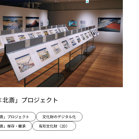
tal×北斎」プロジェクト
l×北斎」プロジェクト
文化財のデジタル化
l×北斎」保存・継承
有形文化財（2D）