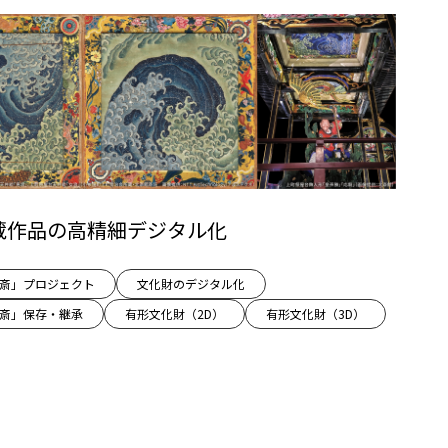
蔵作品の高精細デジタル化
l×北斎」プロジェクト
文化財のデジタル化
l×北斎」保存・継承
有形文化財（2D）
有形文化財（3D）