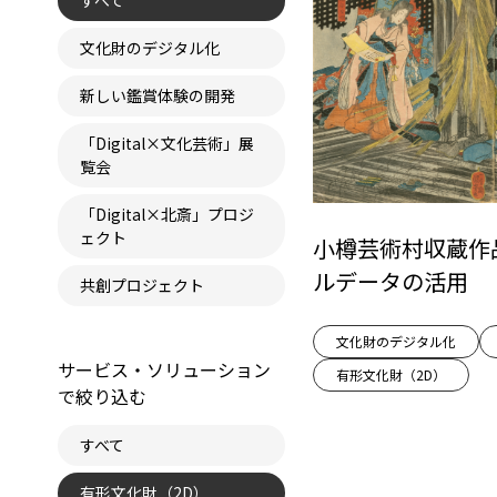
すべて
文化財のデジタル化
新しい鑑賞体験の開発
「Digital×文化芸術」展
覧会
「Digital×北斎」プロジ
ェクト
小樽芸術村収蔵作
ルデータの活用
共創プロジェクト
文化財のデジタル化
サービス・ソリューション
有形文化財（2D）
で絞り込む
すべて
有形文化財（2D）