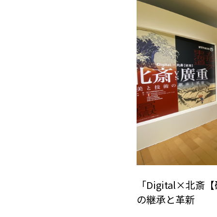
「Digital×北
の継承と革新