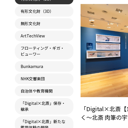
有形文化財（3D）
無形文化財
ArtTechView
フローティング・ギガ・
ビューワー
Bunkamura
NHK交響楽団
自治体や教育機関
「Digital×北斎」保存・
「Digital×
継承
く～北斎 肉筆の
「Digital×北斎」新たな
鑑賞体験の開発