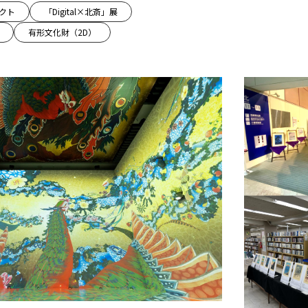
ェクト
「Digital×北斎」展
有形文化財（2D）