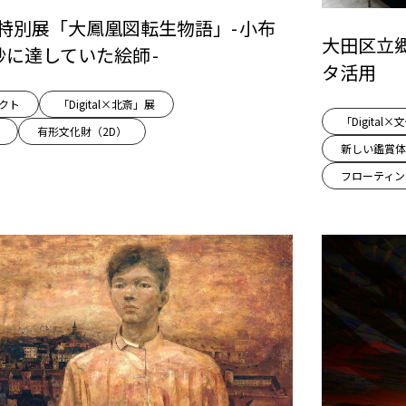
斎」特別展「大鳳凰図転生物語」- 小布
大田区立
神妙に達していた絵師 -
タ活用
ェクト
「Digital×北斎」展
「Digita
有形文化財（2D）
新しい鑑賞体
フローティン