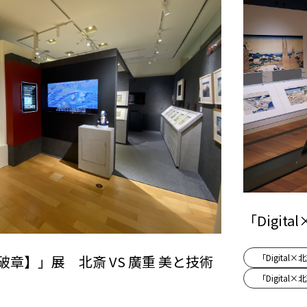
「Digi
斎【破章】」展 北斎 VS 廣重 美と技術
「Digita
「Digita