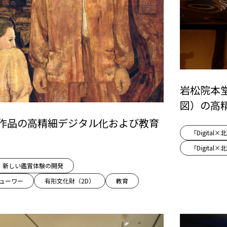
岩松院本
図）の高
作品の高精細デジタル化および教育
「Digita
「Digita
新しい鑑賞体験の開発
ューワー
有形文化財（2D）
教育