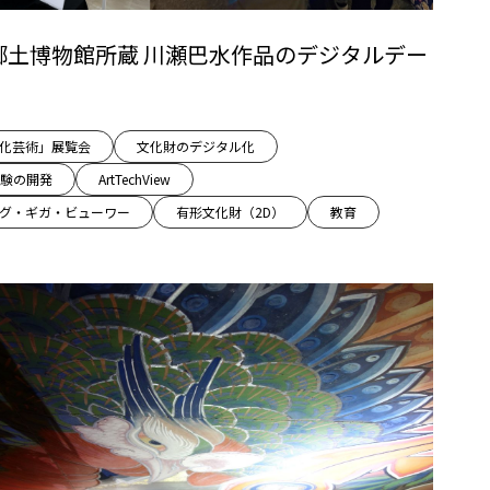
郷土博物館所蔵 川瀬巴水作品のデジタルデー
l×文化芸術」展覧会
文化財のデジタル化
験の開発
ArtTechView
グ・ギガ・ビューワー
有形文化財（2D）
教育