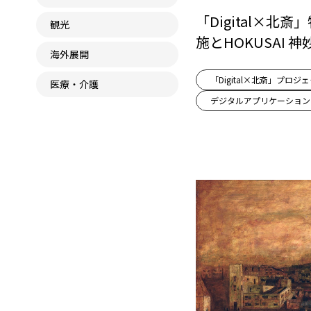
「Digital×北
観光
施とHOKUSAI 
海外展開
「Digital×北斎」プロジ
医療・介護
デジタルアプリケーション