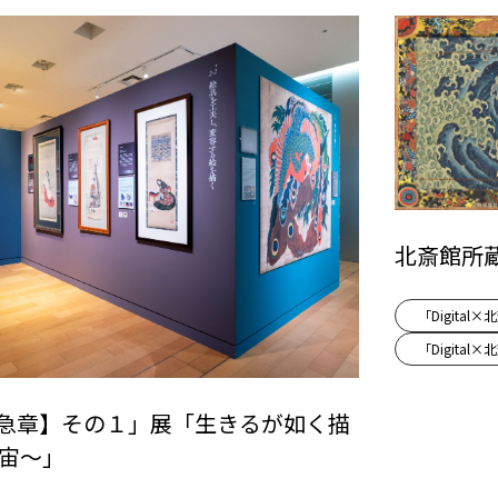
北斎館所
「Digita
「Digita
北斎【急章】その１」展「生きるが如く描
宇宙～」