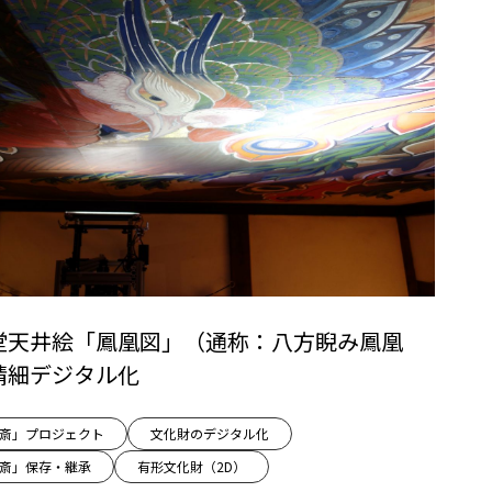
堂天井絵「鳳凰図」（通称：八方睨み鳳凰
精細デジタル化
l×北斎」プロジェクト
文化財のデジタル化
l×北斎」保存・継承
有形文化財（2D）