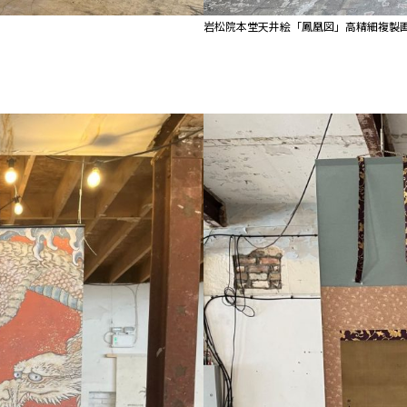
岩松院本堂天井絵「鳳凰図」高精細複製画（Hokusa