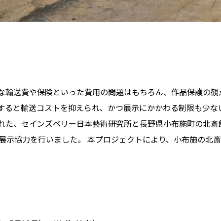
な輸送費や保険といった費用の問題はもちろん、作品保護の観
と輸送コストを抑えられ、かつ展示にかかわる制限も少ないという特
セインズベリー日本藝術研究所と長野県小布施町の北斎館の共同企画展「
ndaries」展に展示協力を行いました。 本プロジェクトにより、小