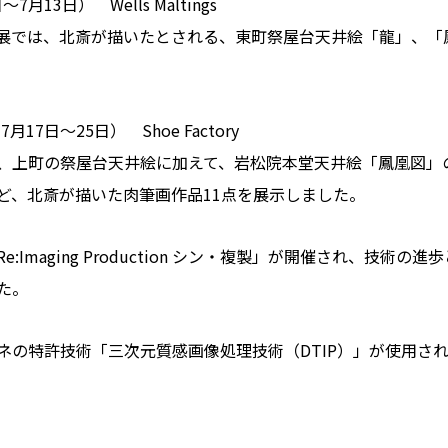
日～7月13日） Wells Maltings
展では、北斎が描いたとされる、東町祭屋台天井絵「龍」、「
24年7月17日～25日） Shoe Factory
、上町の祭屋台天井絵に加えて、岩松院本堂天井絵「鳳凰図」
ど、北斎が描いた肉筆画作品11点を展示しました。
Imaging Production シン・複製」が開催され、技
た。
ネの特許技術「三次元質感画像処理技術（DTIP）」が使用さ