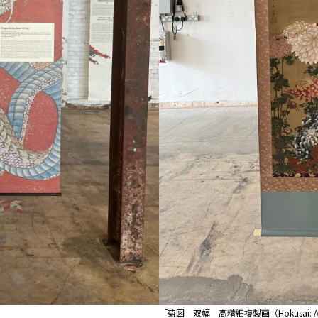
）
「菊図」双幅 高精細複製画（Hokusai: Art B