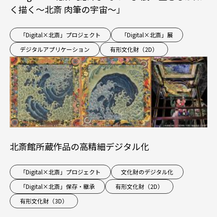
く描く～北斎 肉筆の宇宙～」
「Digital×北斎」プロジェクト
「Digital×北斎」展
デジタルアプリケーション
有形文化財（2D）
北斎館所蔵作品の高精細デジタル化
「Digital×北斎」プロジェクト
文化財のデジタル化
「Digital×北斎」保存・継承
有形文化財（2D）
有形文化財（3D）