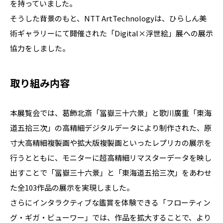
を持っていました。
そうした背景のもと、NTT ArtTechnologyは、ひらしん美
術ギャラリーにて開催された「Digital×浮世絵」展への展示
協力をしました。
取り組み内容
本展覧会では、葛飾北斎「冨嶽三十六景」と歌川廣重「東海
道五拾三次」の高精細デジタルデータにより制作された、原
寸大高精細複製画や拡大版複製画といったレプリカの展示を
行うとともに、モニターに超高精細リマスターデータを映し
出すことで「冨嶽三十六景」と「東海道五拾三次」をあわせ
た全103作品の展示を実現しました。
さらにインタラクティブな鑑賞を体験できる「フローティン
グ・ギガ・ビューワー」では、作品を拡大することで、より