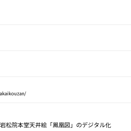
takaikouzan/
による岩松院本堂天井絵「鳳凰図」のデジタル化