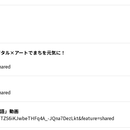
デジタル×アートでまちを元気に！
hared
hared
物語」動画
wPOTZS6iKJwbeTHFq4A_-JQna7DezLkt&feature=shared