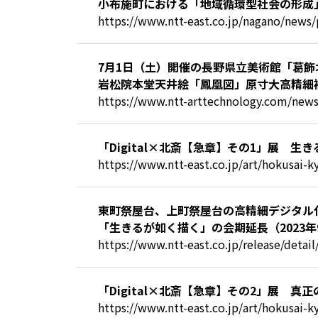
小布施町における「地域循環型社会の形成」
https://www.ntt-east.co.jp/nagano/news
7月1日（土）開催の⾧野県立美術館「葛
岩松院本堂天井絵「鳳凰図」原寸大高精細複
https://www.ntt-arttechnology.com/news
「Digital×北斎【急章】その1」展 
https://www.ntt-east.co.jp/art/hokusai-k
東町祭屋台、上町祭屋台の高精細デジタル化な
「生きるが如く描く」の会期延長（2023年
https://www.ntt-east.co.jp/release/deta
「Digital×北斎【急章】その2」展 
https://www.ntt-east.co.jp/art/hokusai-k