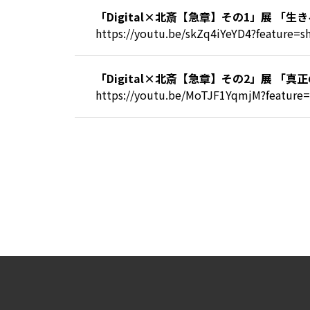
「Digital×北斎【急章】その1」展 「
https://youtu.be/skZq4iYeYD4?feature=s
「Digital×北斎【急章】その2」展 「
https://youtu.be/MoTJF1YqmjM?feature=