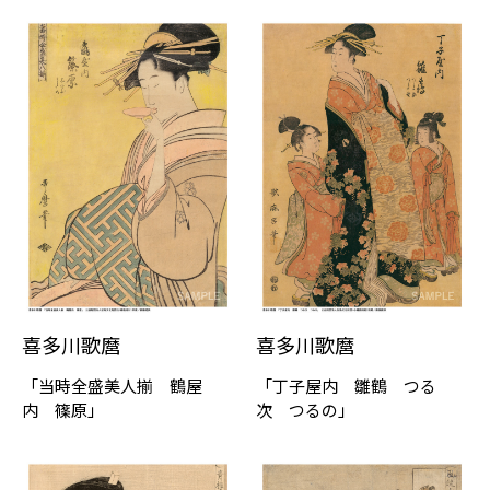
喜多川歌麿
喜多川歌麿
「当時全盛美⼈揃 鶴屋
「丁子屋内 雛鶴 つる
内 篠原」
次 つるの」