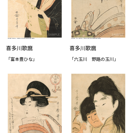
喜多川歌麿
喜多川歌麿
「富本豊ひな」
「六玉川 野路の玉川」