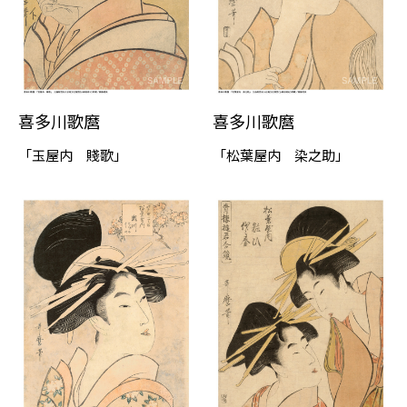
喜多川歌麿
喜多川歌麿
「玉屋内 賤歌」
「松葉屋内 染之助」