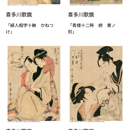
喜多川歌麿
喜多川歌麿
「婦人相学十躰 かねつ
「青楼十二時 続 寅ノ
け」
刻」