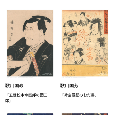
歌川国政
歌川国芳
「五世松本幸四郎の団三
「荷宝蔵壁のむだ書」
郎」