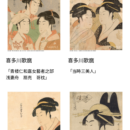
喜多川歌麿
喜多川歌麿
「青楼仁和嘉女藝者之部
「当時三美人」
浅妻舟 扇売 哥枕」