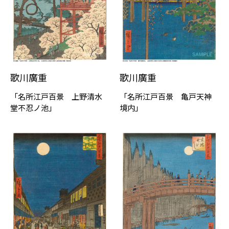
歌川廣重
歌川廣重
「名所江戸百景 上野清水
「名所江戸百景 亀戸天神
堂不忍ノ池」
境内」