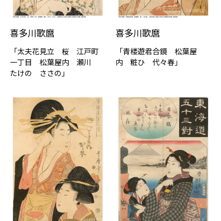
喜多川歌麿
喜多川歌麿
「太夫花⾒⽴ 桜 江⼾町
「⻘楼遊君合鏡 松葉屋
一丁目 松葉屋内 瀬川
内 粧ひ 代々春」
たけの ささの」