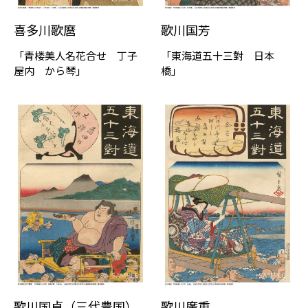
喜多川歌麿
歌川国芳
「⻘楼美⼈名花合せ 丁子
「東海道五十三對 日本
屋内 から琴」
橋」
歌川国貞（三代豊国）
歌川廣重