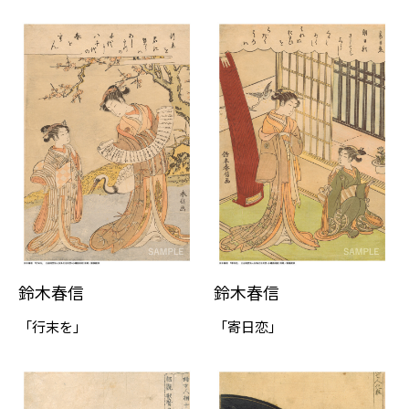
鈴木春信
鈴木春信
「行末を」
「寄日恋」