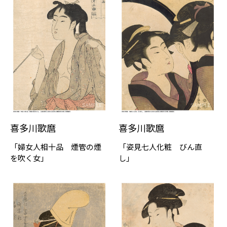
喜多川歌麿
喜多川歌麿
「婦女人相十品 煙管の煙
「姿見七人化粧 びん直
を吹く女」
し」