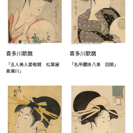
喜多川歌麿
喜多川歌麿
「五⼈美⼈愛敬競 松葉屋
「名所腰掛八景 団扇」
喜瀬川」