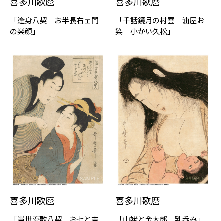
喜多川歌麿
喜多川歌麿
「逢身八契 お半長右ェ門
「千話鏡月の村雲 油屋お
の楽顔」
染 小かい久松」
喜多川歌麿
喜多川歌麿
「当世恋歌八契 お七と吉
「山姥と金太郎 乳呑み」