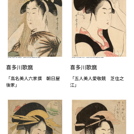
喜多川歌麿
喜多川歌麿
「高名美⼈六家撰 朝日屋
「五⼈美⼈愛敬競 芝住之
後家」
江」