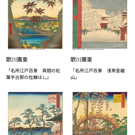
歌川廣重
歌川廣重
「名所江戸百景 真間の紅
「名所江戸百景 浅草金龍
葉手古那の社継はし」
山」