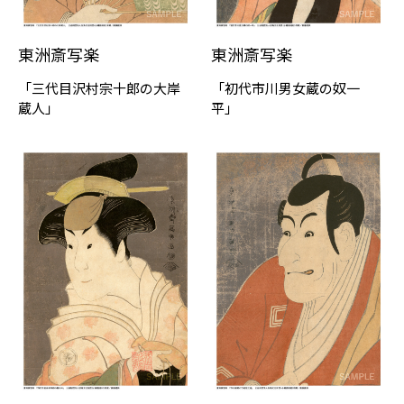
東洲斎写楽
東洲斎写楽
「三代目沢村宗十郎の大岸
「初代市川男女蔵の奴一
蔵人」
平」