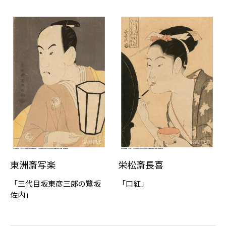
東洲斎写楽
栄松斎長喜
「三代目坂東彦三郎の鷺坂
「口紅」
佐内」