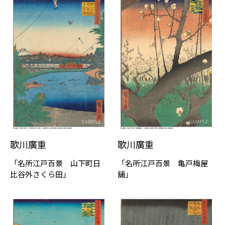
歌川廣重
歌川廣重
「名所江戸百景 山下町日
「名所江戸百景 亀戸梅屋
比谷外さくら田」
舗」