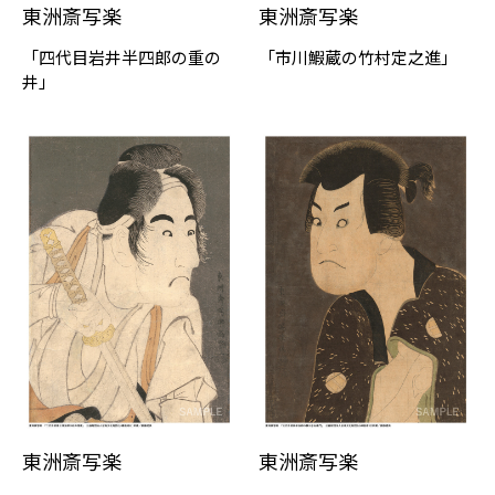
東洲斎写楽
東洲斎写楽
「四代目岩井半四郎の重の
「市川鰕蔵の竹村定之進」
井」
東洲斎写楽
東洲斎写楽