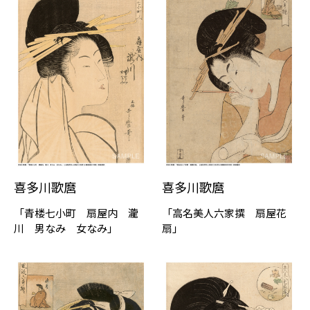
喜多川歌麿
喜多川歌麿
「⻘楼七⼩町 扇屋内 瀧
「高名美⼈六家撰 扇屋花
川 男なみ 女なみ」
扇」