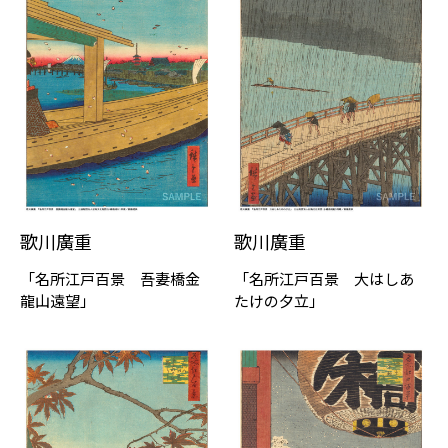
歌川廣重
歌川廣重
「名所江戸百景 吾妻橋金
「名所江戸百景 大はしあ
龍山遠望」
たけの夕立」