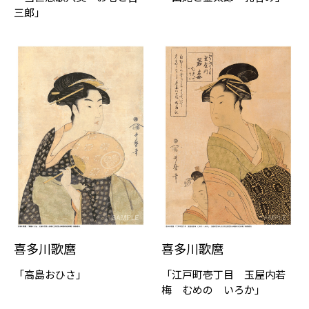
三郎」
喜多川歌麿
喜多川歌麿
「高島おひさ」
「江⼾町壱丁目 玉屋内若
梅 むめの いろか」