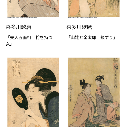
喜多川歌麿
喜多川歌麿
「美人五面相 衿を持つ
「山姥と金太郎 頬ずり」
女」