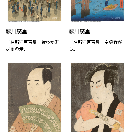
歌川廣重
歌川廣重
「名所江戸百景 猿わか町
「名所江戸百景 京橋竹が
よるの景」
し」