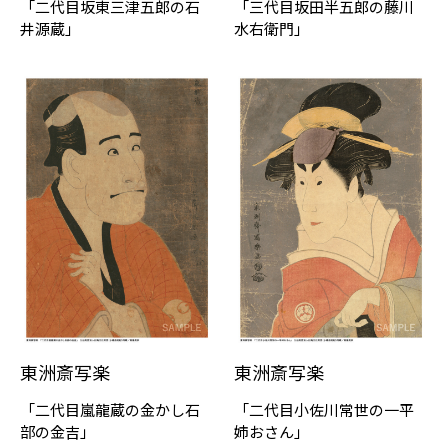
「二代目坂東三津五郎の石
「三代目坂田半五郎の藤川
井源蔵」
水右衛門」
東洲斎写楽
東洲斎写楽
「二代目嵐龍蔵の金かし石
「二代目小佐川常世の一平
部の金吉」
姉おさん」