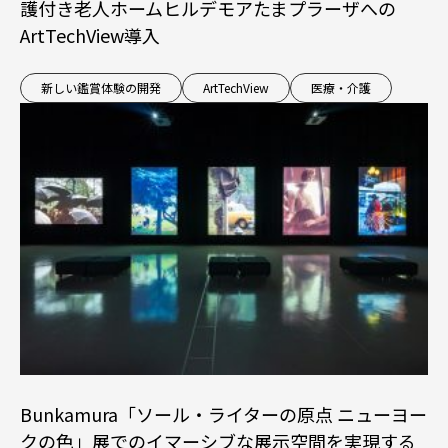
護付き老人ホームヒルデモアたまプラーザへの
ArtTechView導入
新しい鑑賞体験の開発
ArtTechView
医療・介護
Bunkamura「ソール・ライターの原点 ニューヨー
クの色」展でのイマーシブな展示空間を実現する