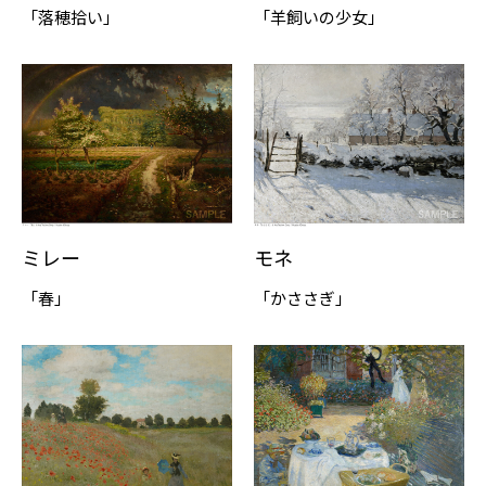
「落穂拾い」
「羊飼いの少女」
ミレー
モネ
「春」
「かささぎ」