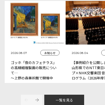
お知らせ
2026.08.07
2026.08.04
ゴッホ「夜のカフェテラス」
【事例紹介を公開し
の高精細複製画の販売につい
山形県でのNTT東日
て
プ×NHK交響楽団 
～上野の森美術館で開催中
ログラム（2026年
「大ゴッホ展 夜のカフェテ
中）
ラス」ミュージアムショップ
にて販売～
一覧を見る