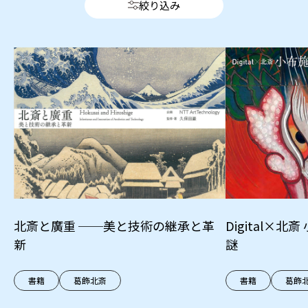
絞り込み
北斎と廣重 ──美と技術の継承と革
Digital×
新
謎
書籍
葛飾北斎
書籍
葛飾