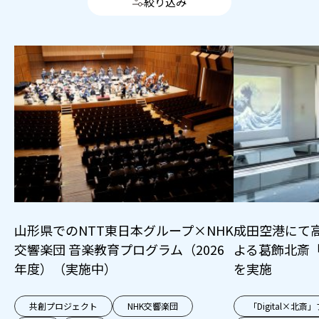
絞り込み
山形県でのNTT東日本グループ×NHK
成田空港にて
交響楽団 音楽教育プログラム（2026
よる葛飾北斎
年度）（実施中）
を実施
共創プロジェクト
NHK交響楽団
「Digital×北