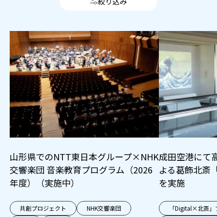
絞り込み
山形県でのNTT東日本グループ×NHK
成田空港にて
交響楽団 音楽教育プログラム（2026
よる葛飾北斎
年度）（実施中）
を実施
共創プロジェクト
NHK交響楽団
「Digital×北