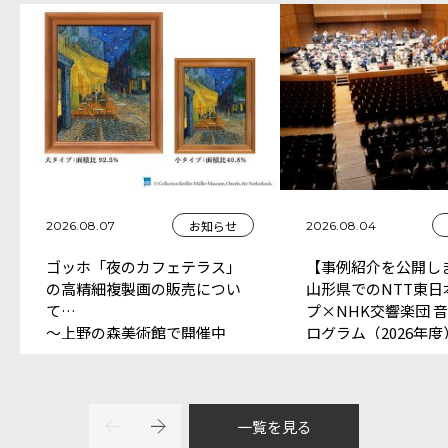
お知らせ
2026.08.07
2026.08.04
ゴッホ「夜のカフェテラス」
【事例紹介を公開し
の高精細複製画の販売につい
山形県でのNTT東日
て
プ×NHK交響楽団 
～上野の森美術館で開催中
ログラム（2026年
「大ゴッホ展 夜のカフェテ
中）
ラス」ミュージアムショップ
にて販売～
一覧を見る