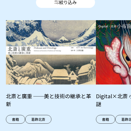
絞り込み
北斎と廣重 ──美と技術の継承と革
Digital×
新
謎
書籍
葛飾北斎
書籍
葛飾