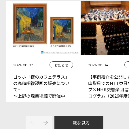
お知らせ
2026.08.07
2026.08.04
ゴッホ「夜のカフェテラス」
【事例紹介を公開し
の高精細複製画の販売につい
山形県でのNTT東日
て
プ×NHK交響楽団 
～上野の森美術館で開催中
ログラム（2026年
「大ゴッホ展 夜のカフェテ
中）
ラス」ミュージアムショップ
にて販売～
一覧を見る