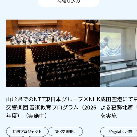
絞り込み
山形県でのNTT東日本グループ×NHK
成田空港にて
交響楽団 音楽教育プログラム（2026
よる葛飾北斎
年度）（実施中）
を実施
共創プロジェクト
NHK交響楽団
「Digital×北