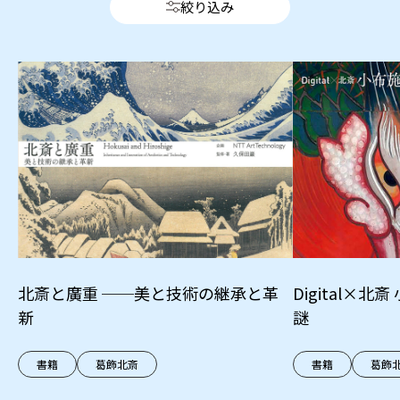
絞り込み
北斎と廣重 ──美と技術の継承と革
Digital×
新
謎
書籍
葛飾北斎
書籍
葛飾