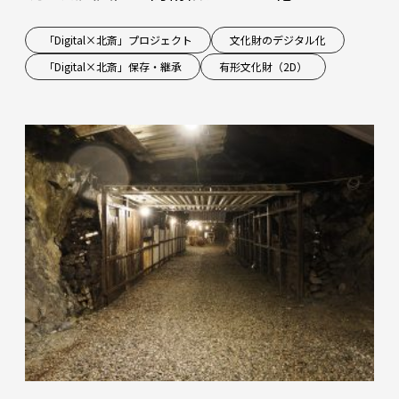
「Digital×北斎」プロジェクト
文化財のデジタル化
「Digital×北斎」保存・継承
有形文化財（2D）