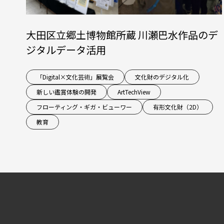
大田区立郷土博物館所蔵 川瀬巴水作品のデ
ジタルデータ活用
「Digital×文化芸術」展覧会
文化財のデジタル化
新しい鑑賞体験の開発
ArtTechView
フローティング・ギガ・ビューワー
有形文化財（2D）
教育