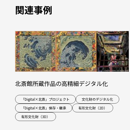
関連事例
北斎館所蔵作品の高精細デジタル化
「Digital×北斎」プロジェクト
文化財のデジタル化
「Digital×北斎」保存・継承
有形文化財（2D）
有形文化財（3D）